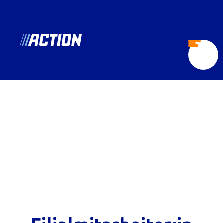
at.action.jobs
Menü
öffnen